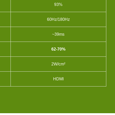
93%
60Hz/180Hz
~39ms
62-70%
2W/cm²
HDMI