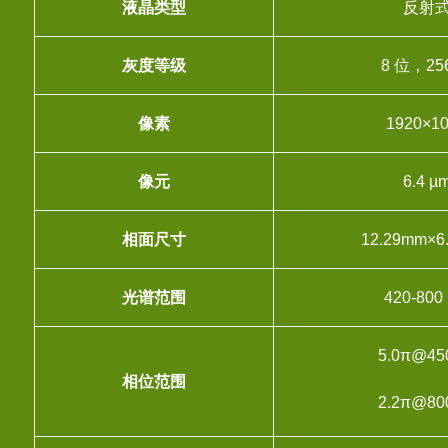
液晶类型
反射
灰度等级
8 位，25
像素
1920×1
像元
6.4 µ
相面尺寸
12.29mm×6
光谱范围
420-800
5.0π@45
相位范围
2.2π@80