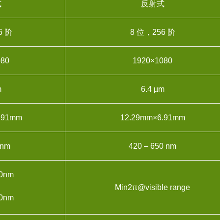
式
反射式
6 阶
8 位，256 阶
080
1920×1080
m
6.4 µm
.91mm
12.29mm×6.91mm
 nm
420 – 650 nm
0nm
Min2π@visible range
0nm