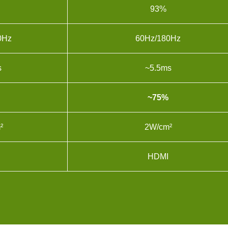
93%
0Hz
60Hz/180Hz
s
~5.5ms
~75%
²
2W/cm²
HDMI