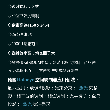
◇透射式和反射式
◇相位或强度调制
◇像素高达4160 x 2464
◇2π范围相移
◇1000:1动态范围
◇衍射效率高，填充因子大
◇另提供Kit和OEM类型，即采用板卡控制，价格便
宜，体积小巧，可方便客户集成到系统中
德国
Holoeye
空间调制器应用领域
：
显示应用；成像&投影；光束分束；
激光
束整
形；相干波前调制；相位调制；光学镊子；全息
投影；
激光
脉冲整形