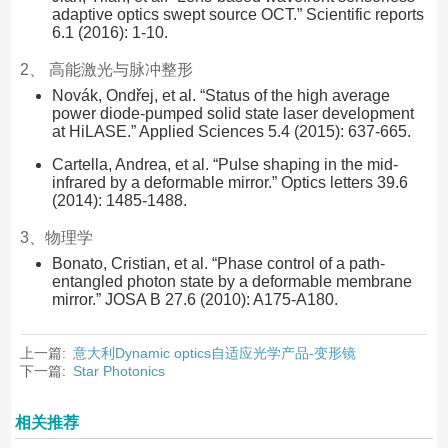
adaptive optics swept source OCT.” Scientific reports
6.1 (2016): 1-10.
2、 高能激光与脉冲整形
Novák, Ondřej, et al. “Status of the high average
power diode-pumped solid state laser development
at HiLASE.” Applied Sciences 5.4 (2015): 637-665.
Cartella, Andrea, et al. “Pulse shaping in the mid-
infrared by a deformable mirror.” Optics letters 39.6
(2014): 1485-1488.
3、物理学
Bonato, Cristian, et al. “Phase control of a path-
entangled photon state by a deformable membrane
mirror.” JOSA B 27.6 (2010): A175-A180.
上一篇:
意大利Dynamic optics自适应光学产品-变形镜
下一篇:
Star Photonics
相关推荐