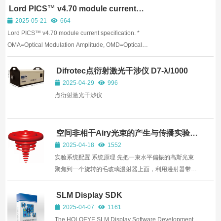
Lord PICS™ v4.70 module current
specification
2025-05-21
664
Lord PICS™ v4.70 module current specification. *
OMA=Optical Modulation Amplitude, OMD=Optical
Modulation Depth
Difrotec点衍射激光干涉仪 D7-λ/1000
2025-04-29
996
点衍射激光干涉仪
空间非相干Airy光束的产生与传播实验系
统
2025-04-18
1552
实验系统配置 系统原理 先把一束水平偏振的高斯光束
聚焦到一个旋转的毛玻璃漫射器上面，利用漫射器带来
的随机相位扰动来生成空间非相干光束。然后把非相干
光导入到空间光调制器的三次相位模板上，通过一个傅
SLM Display SDK
里叶转换透镜在焦点的位置产生空间Airy非相干光束。
2025-04-07
1161
接着，...
The HOLOEYE SLM Display Software Development