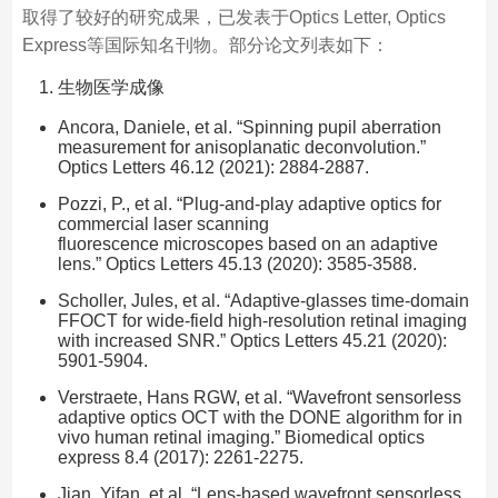
取得了较好的研究成果，已发表于Optics Letter, Optics
Express等国际知名刊物。部分论文列表如下：
生物医学成像
Ancora, Daniele, et al. “Spinning pupil aberration
measurement for anisoplanatic deconvolution.”
Optics Letters 46.12 (2021): 2884-2887.
Pozzi, P., et al. “Plug-and-play adaptive optics for
commercial laser scanning
fluorescence microscopes based on an adaptive
lens.” Optics Letters 45.13 (2020): 3585-3588.
Scholler, Jules, et al. “Adaptive-glasses time-domain
FFOCT for wide-field high-resolution retinal imaging
with increased SNR.” Optics Letters 45.21 (2020):
5901-5904.
Verstraete, Hans RGW, et al. “Wavefront sensorless
adaptive optics OCT with the DONE algorithm for in
vivo human retinal imaging.” Biomedical optics
express 8.4 (2017): 2261-2275.
Jian, Yifan, et al. “Lens-based wavefront sensorless