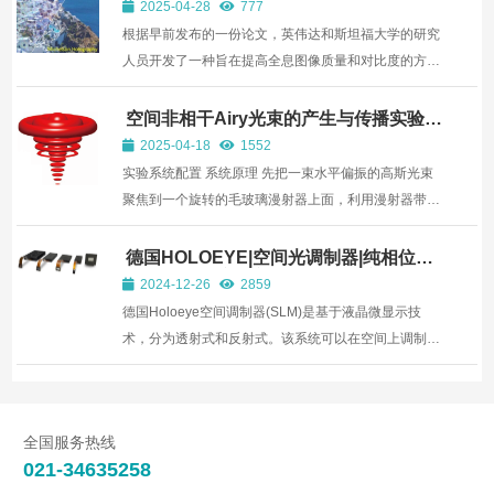
正像差，我们正在研究一种使用相位调制器 (LCOS-
2025-04-28
777
SLM) 的技...
根据早前发布的一份论文，英伟达和斯坦福大学的研究
人员开发了一种旨在提高全息图像质量和对比度的方
法，而这项新技术将有助于改善用于虚拟现实和增强现
实的近眼显示器。 团队指出：“增强现实和虚拟现实系
空间非相干Airy光束的产生与传播实验系
统
统能够在用户和数字世界之间提供无缝的接口，而这将
2025-04-18
1552
对我们的...
实验系统配置 系统原理 先把一束水平偏振的高斯光束
聚焦到一个旋转的毛玻璃漫射器上面，利用漫射器带来
的随机相位扰动来生成空间非相干光束。然后把非相干
光导入到空间光调制器的三次相位模板上，通过一个傅
德国HOLOEYE|空间光调制器|纯相位空
间光调制器|液晶空间光调制器|液晶光
里叶转换透镜在焦点的位置产生空间Airy非相干光束。
2024-12-26
2859
阀|SLM
接着，...
德国Holoeye空间调制器(SLM)是基于液晶微显示技
术，分为透射式和反射式。该系统可以在空间上调制光
的强度和相位分布，是一种动态光学元件。光学函数和
信号可以直接根据设计或像源通过计算机显示出来。结
构独特，采用图像卡输出的VGA或DVI信号，通过电寻
全国服务热线
址方式调制...
021-34635258