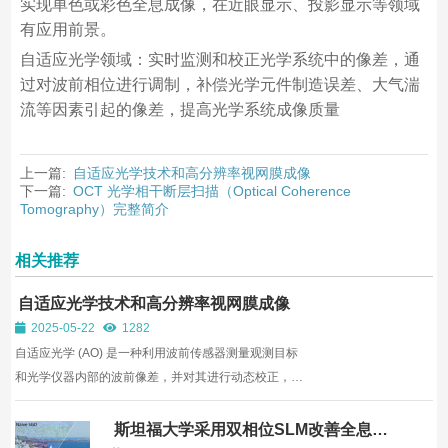
实现单色或彩色全息成像，在近眼显示、投影显示等领域
有应用前景。
自适应光学领域：实时监测和校正光学系统中的像差，通
过对波前相位进行调制，补偿光学元件制造误差、大气湍
流等因素引起的像差，提高光学系统成像质量
上一篇:
自适应光学技术和高分辨率视网膜成像
下一篇:
OCT 光学相干断层扫描（Optical Coherence
Tomography）完整简介
相关推荐
自适应光学技术和高分辨率视网膜成像
2025-05-22
1282
自适应光学 (AO) 是一种利用波前传感器测量观测目标
和光学仪器内部的波前像差，并对其进行动态校正，从
而直接提高成像质量的技术。此校正通常采用直接改变
光路长度的可变形反射镜。然而，为了以更高的精度校
斯坦福大学采用双相位SLM改善全息显
示的图像质量