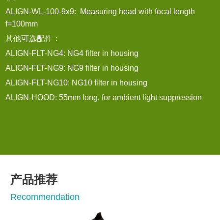
ALIGN-WL-100-9x9: Measuring head with focal length
f=100mm
其他可选配件：
ALIGN-FLT-NG4: NG4 filter in housing
ALIGN-FLT-NG9: NG9 filter in housing
ALIGN-FLT-NG10: NG10 filter in housing
ALIGN-HOOD: 55mm long, for ambient light suppression
产品推荐
Recommendation